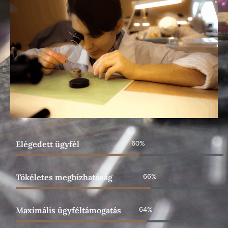
Elégedett ügyfél
90%
Tökéletes megbízhatóság
99%
Maximális ügyféltámogatás
96%