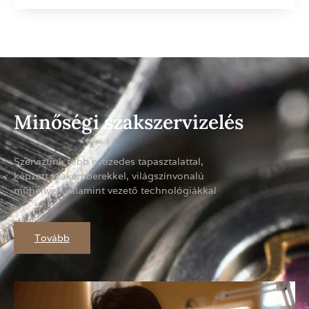
Minőségi szakszervizelés
Szervizünk több évtizedes tapasztalattal,
képzett szakemberekkel, világszínvonalú
műhellyel, valamint vezető technológiákkal
Tovább