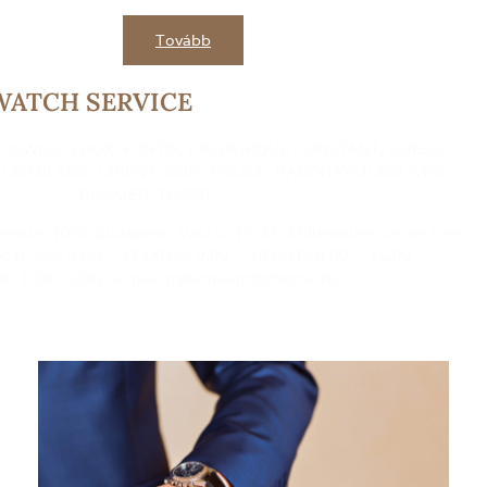
Tovább
WATCH SERVICE
OSWISS, EDOX, FORTIS, FREDERIQUE CONSTANT, GUESS,
MONTBLANC, ORIENT, ORIS, POLICE, RADORAYMOND WEIL,
ROAMER, TISSOT
ervize. 1052 Budapest , Váci u. 19-21. Millennium Center I. em.
k: H-Sze: 9.00 – 17.00 Cs: 9.00 – 18.00 P: 9.00 – 16.00
+36 1 341 1042 e-mail: millennium@chrono.hu