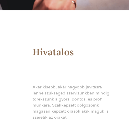
Az Edox Óramárka
Hivatalos
magyarországi
szerviz
Akár kisebb, akár nagyobb javításra
lenne szükséged szervizünkben mindig
törekszünk a gyors, pontos, és profi
munkára. Szakképzett dolgozóink
magasan képzett órások akik maguk is
szeretik az órákat.