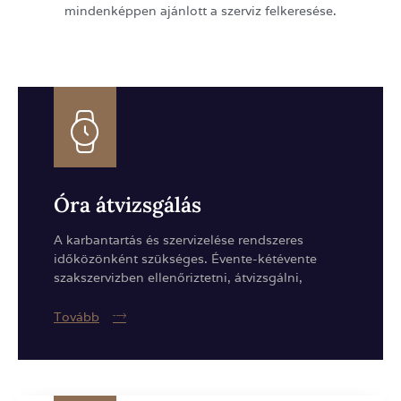
mindenképpen ajánlott a szerviz felkeresése.
Óra átvizsgálás
A karbantartás és szervizelése rendszeres
időközönként szükséges. Évente-kétévente
szakszervizben ellenőriztetni, átvizsgálni,
Tovább