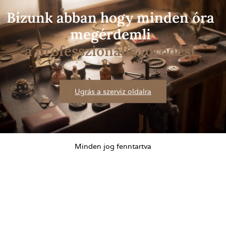
Bízunk abban hogy minden óra
megérdemli
a professzionális törődést
Ugrás a szerviz oldalra
Minden jog fenntartva