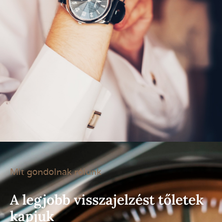
Mit gondolnak rólunk
A legjobb visszajelzést tőletek
kapjuk