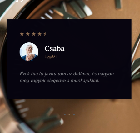
Csaba
Ügyfél
Évek óta itt javíttatom az óráimat, és nagyon
meg vagyok elégedve a munkájukkal.